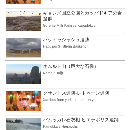
ギョレメ国立公園とカッパドキアの岩
窟群
Göreme Milli Parkı ve Kapadokya
ハットゥシャシュ遺跡
Hattuşaş (Hititlerin Başkenti)
ネムルト山（巨大な石像）
Nemrut Dağı
クサントス遺跡-レトゥーン遺跡
Xanthos ören yeri Letoon ören yeri
パムッカレ石灰棚-ヒエラポリス遺跡
Pamukkale Hierapolis