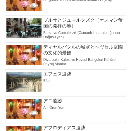
Bergama’nın Çok Katmanlı Kültürel Peyzajı
ブルサとジュマルクズク（オスマン帝
国の発祥の地）
Bursa ve Cumalıkızık (Osmanlı İmparatoluğunun
Doğuşu yeri)
ディヤルバクルの城塞とへヴセル庭園
の文化的景観
Diyarbakır Kalesi ve Hevsel Bahçeleri Kültürel
Peyzaj Alanlar
エフェス遺跡
Efes
アニ遺跡
Ani Ören Yeri
アフロディアス遺跡