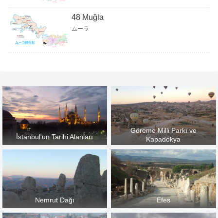
48 Muğla
ムーラ
Göreme Milli Parkı ve
İstanbul'un Tarihi Alanları
Kapadokya
Nemrut Dağı
Efes