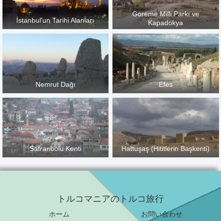
Göreme Milli Parkı ve
İstanbul'un Tarihi Alanları
Kapadokya
Nemrut Dağı
Efes
Safranbolu Kenti
Hattuşaş (Hititlerin Başkenti)
トルコマニアのトルコ旅行
ホーム
お問い合わせ